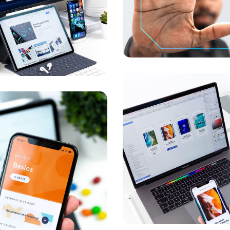
MARKETING
/
SUSTENTABILIDAD
DESENVOLVIMENTO
Design
Responsiv
ojeto Básico
SUSTENTABILIDAD
ESENVOLVIMENTO
/
ESTÃO FINANCEIRA