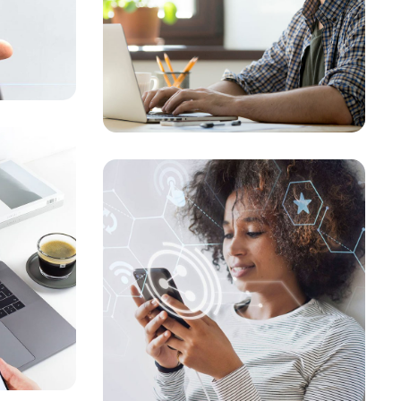
GESTÃO FINANCEIRA
/
E
SUSTENTABILIDADE
Aplicativo de
o
mídia social
E
GESTÃO FINANCEIRA
/
MARKETING