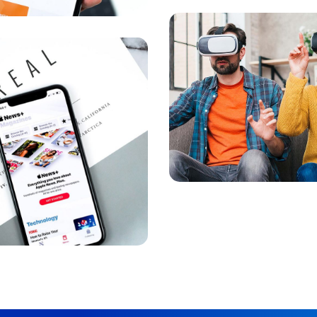
Sua nova
realidade
Projeto
GESTÃO FINANCEIR
MARKETING
Cereais
DESENVOLVIMENTO