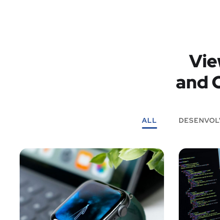
Vie
and C
ALL
DESENVOL
Novo Soft
para Relógio