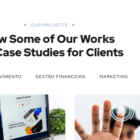
OUR PROJECTS
w Some of Our Works
ase Studies for Clients
VIMENTO
GESTÃO FINANCEIRA
MARKETING
Análise d
Design UX
Seguranç
para Tubus