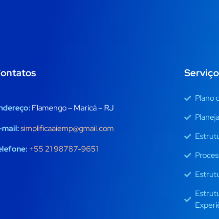
ontatos
Serviço
Plano 
ndereço:
Flamengo – Maricá – RJ
Planej
-mail:
simplificaaiemp@gmail.com
Estrut
elefone:
+55 21 98787-9651
Proces
Estrut
Estrut
Experi