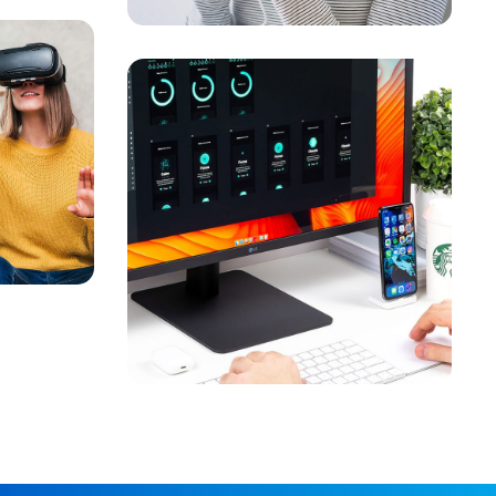
Projeto de
A
/
aplicativo
criptográfico
MARKETING
/
SUSTENTABILIDADE