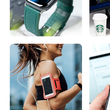
GESTÃO FINANCEIRA
/
SUSTENTABILIDADE
Aplicativo para
Pr
Saúde
D
G
DESENVOLVIMENTO