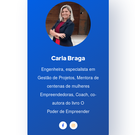
Carla Braga
Engenheira, especialista em
Gestão de Projetos, Mentora de
centenas de mulheres
Empreendedoras, Coach, co-
autora do livro O
Poder de Empreender