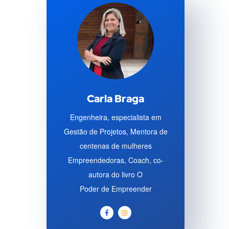
Carla Braga
Engenheira, especialista em
Gestão de Projetos, Mentora de
centenas de mulheres
Empreendedoras, Coach, co-
autora do livro O
Poder de Empreender